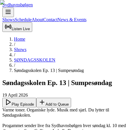
Sydhavnsbølgen
Shows
Schedule
About
Contact
News & Events
Listen Live
Home
/
Shows
/
SØNDAGSSKOLEN
/
Søndagsskolen Ep. 13 | Sumpesøndag
Søndagsskolen Ep. 13 | Sumpesøndag
19 April 2026
Play Episode
Add to Queue
Varme toner. Organiske lyde. Musik med sjæl. Du lytter til 
Søndagsskolen.

Progammet sender live fra Sydhavnsbølgen hver søndag kl. 10 med 