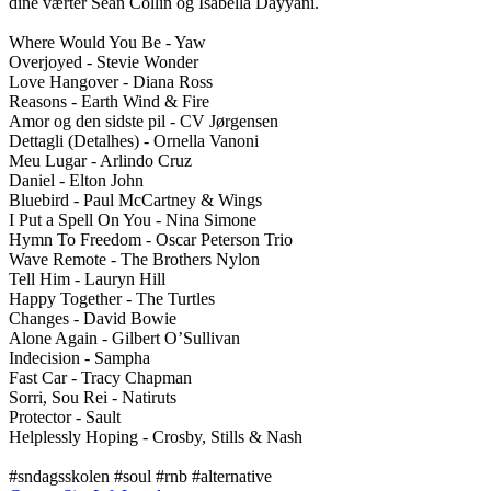
dine værter Sean Collin og Isabella Dayyani. 

Where Would You Be - Yaw 

Overjoyed - Stevie Wonder 

Love Hangover - Diana Ross 

Reasons - Earth Wind & Fire 

Amor og den sidste pil - CV Jørgensen 

Dettagli (Detalhes) - Ornella Vanoni 

Meu Lugar - Arlindo Cruz 

Daniel - Elton John 

Bluebird - Paul McCartney & Wings

I Put a Spell On You - Nina Simone

Hymn To Freedom - Oscar Peterson Trio 

Wave Remote - The Brothers Nylon 

Tell Him - Lauryn Hill 

Happy Together - The Turtles

Changes - David Bowie 

Alone Again - Gilbert O’Sullivan 

Indecision - Sampha

Fast Car - Tracy Chapman

Sorri, Sou Rei - Natiruts 

Protector - Sault 

Helplessly Hoping - Crosby, Stills & Nash

#sndagsskolen #soul #rnb #alternative