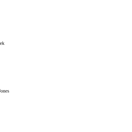
k 

ones
