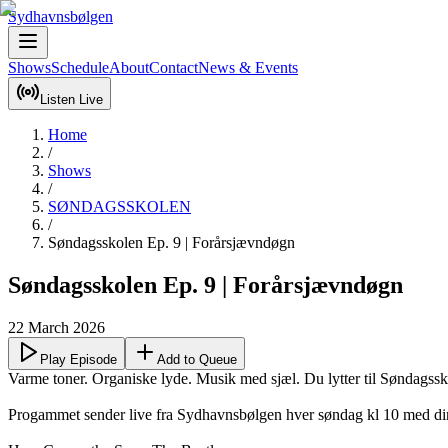
Sydhavnsbølgen
Shows
Schedule
About
Contact
News & Events
Listen Live
Home
/
Shows
/
SØNDAGSSKOLEN
/
Søndagsskolen Ep. 9 | Forårsjævndøgn
Søndagsskolen Ep. 9 | Forårsjævndøgn
22 March 2026
Play Episode
Add to Queue
Varme toner. Organiske lyde. Musik med sjæl. Du lytter til Søndagssko
Progammet sender live fra Sydhavnsbølgen hver søndag kl 10 med dine