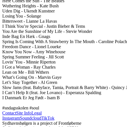
Here Comes the Sun - The Beatles

Wuthering Heights - Kate Bush 

Uden Dig - Ukendt Kunstner

Losing You - Solange 

Bittersweet - Lianne La Havas

I Think You’re Special - Justin Bieber & Tems

You Are the Sunshine of My Life - Stevie Wonder

Inde Bag En Hæk - Gnags

Spring Is Coming With A Strawberry In The Mouth - Caroline Polache
Freedom Dance - Lionel Loueke

Know You Now - Amy Winehouse

Spring Summer Feeling - Jill Scott

Lovin’ You - Minnie Riperton 

I Got a Woman - Ray Charles

Lean on Me - Bill Withers

What’s Going On - Marvin Gaye

Let’s Stay Together - Al Green

Slow Jams (feat. Babyface, Tamia, Portrait & Barry White) - Quincy J
I Can’t Help It (feat. Joe Lovano) - Esperanza Spalding

I Danmark Er Jeg Født - Isam B

#sndagsskolen #soul
Contact
Site Info
Legal
Instagram
Soundcloud
TikTok
Sydhavnsbølgen is a project of Frontløberne