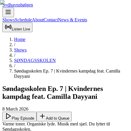
Sydhavnsbølgen
Shows
Schedule
About
Contact
News & Events
Listen Live
Home
/
Shows
/
SØNDAGSSKOLEN
/
Søndagsskolen Ep. 7 | Kvindernes kampdag feat. Camilla
Dayyani
Søndagsskolen Ep. 7 | Kvindernes
kampdag feat. Camilla Dayyani
8 March 2026
Play Episode
Add to Queue
Varme toner. Organiske lyde. Musik med sjæl. Du lytter til 
Søndagsskolen.
