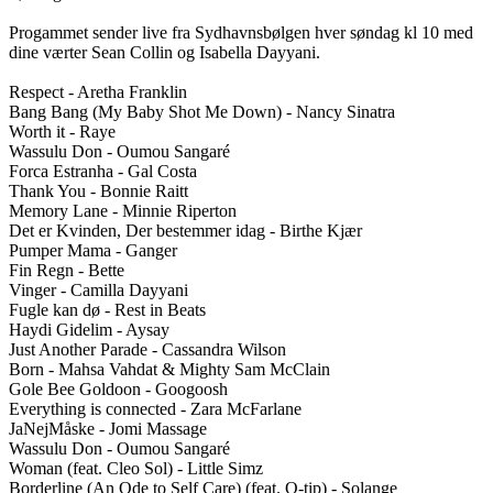
Progammet sender live fra Sydhavnsbølgen hver søndag kl 10 med 
dine værter Sean Collin og Isabella Dayyani.

Respect - Aretha Franklin 

Bang Bang (My Baby Shot Me Down) - Nancy Sinatra 

Worth it - Raye 

Wassulu Don - Oumou Sangaré 

Forca Estranha - Gal Costa

Thank You - Bonnie Raitt 

Memory Lane - Minnie Riperton 

Det er Kvinden, Der bestemmer idag - Birthe Kjær

Pumper Mama - Ganger 

Fin Regn - Bette 

Vinger - Camilla Dayyani 

Fugle kan dø - Rest in Beats 

Haydi Gidelim - Aysay 

Just Another Parade - Cassandra Wilson 

Born - Mahsa Vahdat & Mighty Sam McClain 

Gole Bee Goldoon - Googoosh 

Everything is connected - Zara McFarlane 

JaNejMåske - Jomi Massage 

Wassulu Don - Oumou Sangaré 

Woman (feat. Cleo Sol) - Little Simz 

Borderline (An Ode to Self Care) (feat. Q-tip) - Solange 
