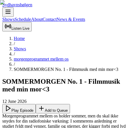
Sydhavnsbølgen
Shows
Schedule
About
Contact
News & Events
Listen Live
Home
/
Shows
/
morgenprogrammet mellem os
/
SOMMERMORGEN No. 1 - Filmmusik med min mor<3
SOMMERMORGEN No. 1 - Filmmusik
med min mor<3
12 June 2026
Play Episode
Add to Queue
Morgenprogrammet mellem os holder sommer, men du skal ikke 
snydes for din radiofoniske vækning: I sommerens anledning er 
studiet fyldt med venner, familie og stjerner, der kigger forbi med lyd 