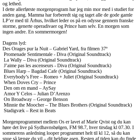
og lethed.

I dette allerførste morgenprogram har jeg min mor med i studiet for 
anden gang. Mamma har forberedt sig og taget alle de gode gamle 
LP’er med til Århus, hvilket leder os på en odysse gennem franske 
storme, generte operadivaer og Prince ham selv. En morgen som 
ingen andre. En sommermorgen!

Dagens lyd:

Des Orages pur la Nuit – Gabriel Yard, fra filmen 37º

 Promenade Sentimentale - Diva (Original Soundtrack)

 La Wally – Diva (Original Soundtrack)

 J’aime pas les ascenseurs - Diva (Original Soundtrack)

 Blues Harp – Bagdad Cafe (Original Soundtrack)

 Everybody’s Free – Romeo + Juliet (Original Soundtrack)

 When Doves Cry – Prince

 Den om en mand – AySay

 Amor Y Celos – Julian D’Arenzo

 On Broadway – George Benson

 Minnie the Moocher – The Blues Brothers (Original Soundtrack)

 Stadigvæk – Rest in Beats

Morgenprogrammet mellem Os er lavet af Marie Qvist og du kan 
høre det live på Sydhavnsbølgen, FM 98.7, hver tirsdag kl 07.30. I 
sommerens anledning looper programmet helt til kl 12, så du kan 
snue så længe du vil – dit heldige asen. Resten af tiden kan du finde 