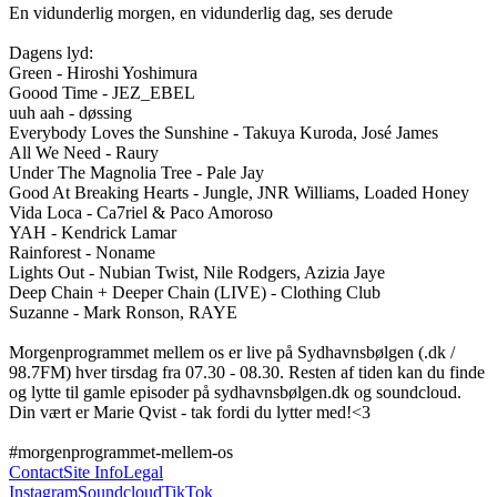
En vidunderlig morgen, en vidunderlig dag, ses derude 

Dagens lyd: 

Green - Hiroshi Yoshimura

Goood Time - JEZ_EBEL

uuh aah - døssing

Everybody Loves the Sunshine - Takuya Kuroda, José James

All We Need - Raury

Under The Magnolia Tree - Pale Jay

Good At Breaking Hearts - Jungle, JNR Williams, Loaded Honey

Vida Loca - Ca7riel & Paco Amoroso

YAH - Kendrick Lamar

Rainforest - Noname

Lights Out - Nubian Twist, Nile Rodgers, Azizia Jaye

Deep Chain + Deeper Chain (LIVE) - Clothing Club

Suzanne - Mark Ronson, RAYE 

Morgenprogrammet mellem os er live på Sydhavnsbølgen (.dk / 
98.7FM) hver tirsdag fra 07.30 - 08.30. Resten af tiden kan du finde 
og lytte til gamle episoder på sydhavnsbølgen.dk og soundcloud. 
Din vært er Marie Qvist - tak fordi du lytter med!<3

#morgenprogrammet-mellem-os
Contact
Site Info
Legal
Instagram
Soundcloud
TikTok