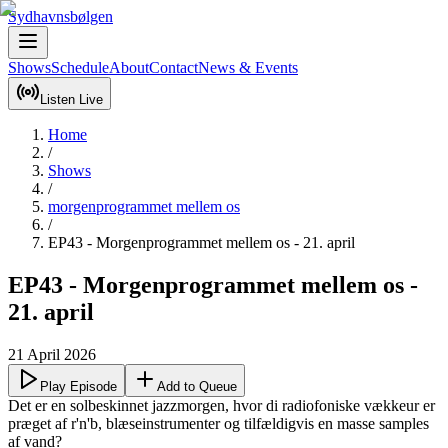
Sydhavnsbølgen
Shows
Schedule
About
Contact
News & Events
Listen Live
Home
/
Shows
/
morgenprogrammet mellem os
/
EP43 - Morgenprogrammet mellem os - 21. april
EP43 - Morgenprogrammet mellem os -
21. april
21 April 2026
Play Episode
Add to Queue
Det er en solbeskinnet jazzmorgen, hvor di radiofoniske vækkeur er 
præget af r'n'b, blæseinstrumenter og tilfældigvis en masse samples 
af vand? 
