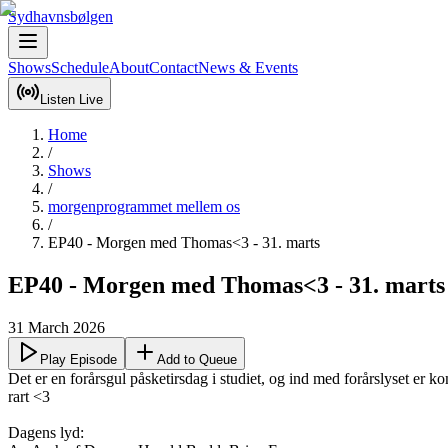
Sydhavnsbølgen
Shows
Schedule
About
Contact
News & Events
Listen Live
Home
/
Shows
/
morgenprogrammet mellem os
/
EP40 - Morgen med Thomas<3 - 31. marts
EP40 - Morgen med Thomas<3 - 31. marts
31 March 2026
Play Episode
Add to Queue
Det er en forårsgul påsketirsdag i studiet, og ind med forårslyset er ko
rart <3

Dagens lyd:
