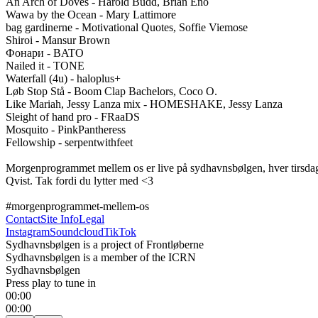
An Arch of Doves - Harold Budd, Brian Eno

Wawa by the Ocean - Mary Lattimore

bag gardinerne - Motivational Quotes, Soffie Viemose

Shiroi - Mansur Brown

Фонари - BATO

Nailed it - TONE

Waterfall (4u) - haloplus+

Løb Stop Stå - Boom Clap Bachelors, Coco O.

Like Mariah, Jessy Lanza mix - HOMESHAKE, Jessy Lanza

Sleight of hand pro - FRaaDS

Mosquito - PinkPantheress

Fellowship - serpentwithfeet

Morgenprogrammet mellem os er live på sydhavnsbølgen, hver tirsdag
Qvist. Tak fordi du lytter med <3

#morgenprogrammet-mellem-os
Contact
Site Info
Legal
Instagram
Soundcloud
TikTok
Sydhavnsbølgen is a project of Frontløberne
Sydhavnsbølgen is a member of the ICRN
Sydhavnsbølgen
Press play to tune in
00:00
00:00