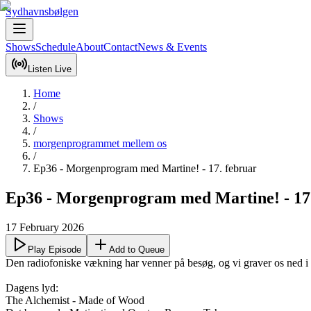
Sydhavnsbølgen
Shows
Schedule
About
Contact
News & Events
Listen Live
Home
/
Shows
/
morgenprogrammet mellem os
/
Ep36 - Morgenprogram med Martine! - 17. februar
Ep36 - Morgenprogram med Martine! - 17.
17 February 2026
Play Episode
Add to Queue
Den radiofoniske vækning har venner på besøg, og vi graver os ned i f
Dagens lyd:

The Alchemist - Made of Wood
