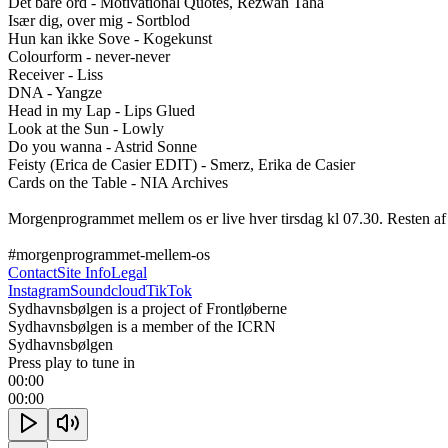
Det bare ord - Motivational Quotes, Rezwan Taha

Især dig, over mig - Sortblod

Hun kan ikke Sove - Kogekunst

Colourform - never-never

Receiver - Liss

DNA - Yangze 

Head in my Lap - Lips Glued 

Look at the Sun - Lowly 

Do you wanna - Astrid Sonne

Feisty (Erica de Casier EDIT) - Smerz, Erika de Casier 

Cards on the Table - NIA Archives 

Morgenprogrammet mellem os er live hver tirsdag kl 07.30. Resten af 
#morgenprogrammet-mellem-os
Contact
Site Info
Legal
Instagram
Soundcloud
TikTok
Sydhavnsbølgen is a project of Frontløberne
Sydhavnsbølgen is a member of the ICRN
Sydhavnsbølgen
Press play to tune in
00:00
00:00