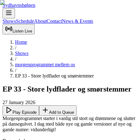
Sydhavnsbølgen
Shows
Schedule
About
Contact
News & Events
Listen Live
Home
/
Shows
/
morgenprogrammet mellem os
/
EP 33 - Store lydflader og smørstemmer
EP 33 - Store lydflader og smørstemmer
27 January 2026
Play Episode
Add to Queue
Morgenprogrammet starter i vanlig stil stort og drømmene og slutter 
på dansegulvet. I dag med både nye og gamle versioner af nye og 
gamle numre: vidunderligt! 
