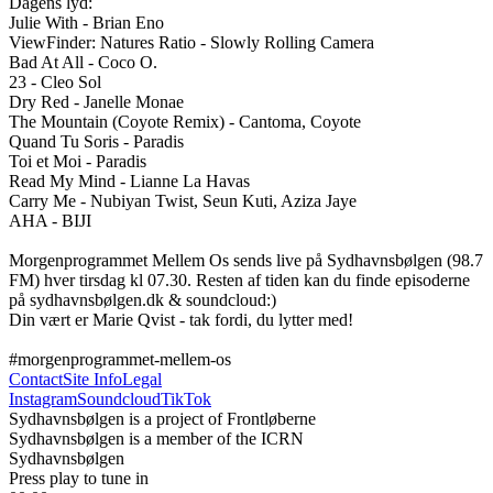
Dagens lyd:

Julie With - Brian Eno

ViewFinder: Natures Ratio - Slowly Rolling Camera 

Bad At All - Coco O.

23 - Cleo Sol

Dry Red - Janelle Monae 

The Mountain (Coyote Remix) - Cantoma, Coyote

Quand Tu Soris - Paradis

Toi et Moi - Paradis

Read My Mind - Lianne La Havas

Carry Me - Nubiyan Twist, Seun Kuti, Aziza Jaye

AHA - BIJI

Morgenprogrammet Mellem Os sends live på Sydhavnsbølgen (98.7 
FM) hver tirsdag kl 07.30. Resten af tiden kan du finde episoderne 
på sydhavnsbølgen.dk & soundcloud:) 

Din vært er Marie Qvist - tak fordi, du lytter med! 

#morgenprogrammet-mellem-os
Contact
Site Info
Legal
Instagram
Soundcloud
TikTok
Sydhavnsbølgen is a project of Frontløberne
Sydhavnsbølgen is a member of the ICRN
Sydhavnsbølgen
Press play to tune in