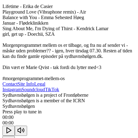
Lifetime - Erika de Casier

Playground Love (Vibraphone remix) - Air

Balance with You - Emma Sehested Høeg

Januar - Flødeklinikken

Sing About Me, I'm Dying of Thirst - Kendrick Lamar

girl, get up - Doechii, SZA

Morgenprogrammet mellem os er tilbage, og fra nu af sender vi - 
måske uden problemer?? - igen, hver tirsdag 07.30. Resten af tiden 
kan du finde gamle episoder på sydhavnsbølgen.dk. 

Din vært er Marie Qvist - tak fordi du lytter med<3 

#morgenprogrammet-mellem-os
Contact
Site Info
Legal
Instagram
Soundcloud
TikTok
Sydhavnsbølgen is a project of Frontløberne
Sydhavnsbølgen is a member of the ICRN
Sydhavnsbølgen
Press play to tune in
00:00
00:00