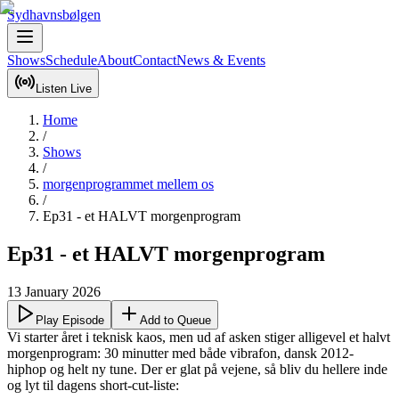
Sydhavnsbølgen
Shows
Schedule
About
Contact
News & Events
Listen Live
Home
/
Shows
/
morgenprogrammet mellem os
/
Ep31 - et HALVT morgenprogram
Ep31 - et HALVT morgenprogram
13 January 2026
Play Episode
Add to Queue
Vi starter året i teknisk kaos, men ud af asken stiger alligevel et halvt 
morgenprogram: 30 minutter med både vibrafon, dansk 2012-
hiphop og helt ny tune. Der er glat på vejene, så bliv du hellere inde 
og lyt til dagens short-cut-liste:
