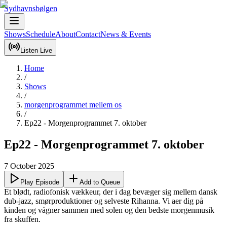
Sydhavnsbølgen
Shows
Schedule
About
Contact
News & Events
Listen Live
Home
/
Shows
/
morgenprogrammet mellem os
/
Ep22 - Morgenprogrammet 7. oktober
Ep22 - Morgenprogrammet 7. oktober
7 October 2025
Play Episode
Add to Queue
Et blødt, radiofonisk vækkeur, der i dag bevæger sig mellem dansk 
dub-jazz, smørproduktioner og selveste Rihanna. Vi aer dig på 
kinden og vågner sammen med solen og den bedste morgenmusik 
fra skuffen.
