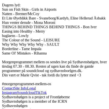
Dagens lyd:

Sun on Fish Skin - Girls in Airports

Natten - Bremer/McCoy

Et Lite Øyeblikk Bare - Svaneborg/Kardyb, Eline Hellerud Åsbakk 

Hun venter derude - Mona Moroni

THINGS BEHIND THINGS BEHIND THINGS - Bon Iver

Easing into Healthy - Merry

baglaens - Lowly

The Colour of the Sound - LEISURE 

Why Why Why Why Why - SAULT

Borderline - Tame Impala

Same Ol' Mistakes - Rihanna

Morgenprogrammet mellem os sendes live på Sydhavnsbølgen, hver 
tirsdag 07.30 - 08.30. Resten af ugen kan du finde de gamle 
programmer på soundcloud og sydhavnsboelgen.dk. 

Din vært er Marie Qvist - tak fordi du lytter med <3

#morgenprogrammet-mellem-os
Contact
Site Info
Legal
Instagram
Soundcloud
TikTok
Sydhavnsbølgen is a project of Frontløberne
Sydhavnsbølgen is a member of the ICRN
Sydhavnsbølgen