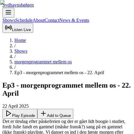
Sydhavnsbølgen
Shows
Schedule
About
Contact
News & Events
Listen Live
Home
/
Shows
/
morgenprogrammet mellem os
/
Ep3 - morgenprogrammet mellem os - 22. April
Ep3 - morgenprogrammet mellem os - 22.
April
22 April 2025
Play Episode
Add to Queue
Det er tirsdag efter påskeferien og der er gået lidt boogie i studiet, 
fordi Julie fandt en gammel (måske fransk?) sang på en gammel 
(ikke fransk) playliste. Vi danser os ind i den første morgen efter 