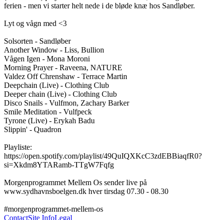
ferien - men vi starter helt nede i de bløde knæ hos Sandløber. 

Lyt og vågn med <3 

Solsorten - Sandløber 

Another Window - Liss, Bullion

Vågen Igen - Mona Moroni

Morning Prayer - Raveena, NATURE

Valdez Off Chrenshaw - Terrace Martin

Deepchain (Live) - Clothing Club

Deeper chain (Live) - Clothing Club

Disco Snails - Vulfmon, Zachary Barker 

Smile Meditation - Vulfpeck

Tyrone (Live) - Erykah Badu

Slippin' - Quadron 

Playliste: 
https://open.spotify.com/playlist/49QuIQXKcC3zdEBBiaqfR0?
si=Xkdm8YTARamb-TTgW7Fqfg

Morgenprogrammet Mellem Os sender live på 
www.sydhavnsboelgen.dk hver tirsdag 07.30 - 08.30

#morgenprogrammet-mellem-os
Contact
Site Info
Legal