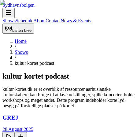
Sydhavnsbølgen
Shows
Schedule
About
Contact
News & Events
Listen Live
Home
/
Shows
/
kultur kortet podcast
kultur kortet podcast
kultur-kortet.dk er et overblik af ressourcer aarhusianske 
kulturskabere kan bruge til at lave udstillinger, spille koncerter, holde 
workshops og meget andet. Dette program indeholder korte lyd-
besøg på forskellige pladser på kortet.
GREJ
28 August 2025