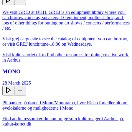
We visit GREJ at UKH. GREJ is an equipment library where you 
can borrow cameras, speakers, DJ equipment, molton-fabric, and 
lots of other things for putting on art shows / concerts / performances 
/ etc. 

Visit grej.cargo.site to see the catalog of equipment you can borrow, 
or visit GREJ lunch:time-18:00 on Wednesdays. 

Visit kultur-kortet.dk to find other resources for doing creative work 
in Aarhus.
MONO
28 March 2025
Pil banker på døren i Mono/Monorama, hvor Ricco fortæller alt om 
øvelokalerne og mulighederne i Mono.

Find andre ressourcer du kan bruge som kulturmager i Aarhus på 
kultur-kortet.dk