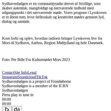
Sydhavnsbølgen er en communityradio drevet af frivillige, som 
skaber autentisk, mangfoldigt og nærværende indhold med 
udgangspunkt i det nærværende møde. Vores program i Lysskoven 
er et åbent rum, hvor fællesskab og kreativitet mødes gennem lyd, 
dialog og samtale.
Kom forbi og oplev, hvordan radioen bringer Lysskoven live fra 
Mors til Sydhavn, Aarhus, Region Midtjylland og hele Danmark.
Foto: Per Bille Fra Kulturmødet Mors 2023
Contact
Site Info
Legal
Instagram
Soundcloud
TikTok
Sydhavnsbølgen is a project of Frontløberne
Sydhavnsbølgen is a member of the ICRN
Sydhavnsbølgen
Press play to tune in
00:00
00:00