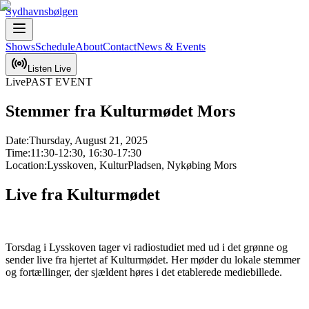
Sydhavnsbølgen
Shows
Schedule
About
Contact
News & Events
Listen Live
Live
PAST EVENT
Stemmer fra Kulturmødet Mors
Date:
Thursday, August 21, 2025
Time:
11:30-12:30, 16:30-17:30
Location:
Lysskoven, KulturPladsen, Nykøbing Mors
Live fra Kulturmødet
Torsdag i Lysskoven tager vi radiostudiet med ud i det grønne og 
sender live fra hjertet af Kulturmødet. Her møder du lokale stemmer 
og fortællinger, der sjældent høres i det etablerede mediebillede.